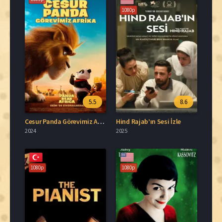
1080p
5.5
8.6
Cesur Panda Görevimiz Afrika İzle
Hind Rajab’ın Sesi İzle
2024
2025
1080p
1080p