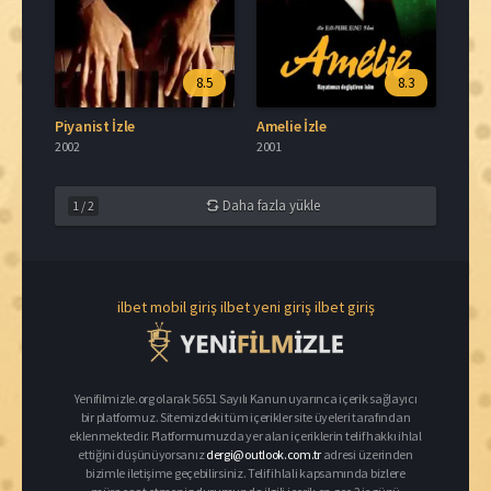
8.5
8.3
Piyanist İzle
Amelie İzle
2002
2001
Daha fazla yükle
1
/
2
ilbet mobil giriş
ilbet yeni giriş
ilbet giriş
Yenifilmizle.org olarak 5651 Sayılı Kanun uyarınca içerik sağlayıcı
bir platformuz. Sitemizdeki tüm içerikler site üyeleri tarafından
eklenmektedir. Platformumuzda yer alan içeriklerin telif hakkı ihlal
ettiğini düşünüyorsanız
dergi@outlook.com.tr
adresi üzerinden
bizimle iletişime geçebilirsiniz. Telif ihlali kapsamında bizlere