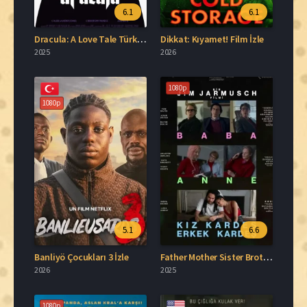
6.1
6.1
Dracula: A Love Tale Türkçe Dublaj İzle
Dikkat: Kıyamet! Film İzle
2025
2026
1080p
1080p
5.1
6.6
Banliyö Çocukları 3 İzle
Father Mother Sister Brother Türkçe Dublaj İzle
2026
2025
1080p