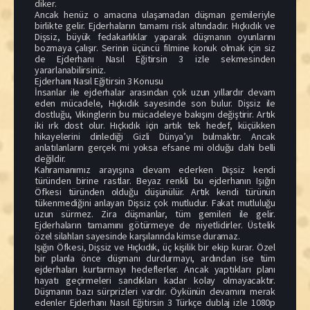
diker.
Ancak henüz o amacına ulaşamadan düşman gemileriyle
birlikte gelir. Ejderhaların tamamı risk altındadır. Hıçkıdık ve
Dişsiz, büyük fedakarlıklar yaparak düşmanın oyunlarını
bozmaya çalışır. Serinin üçüncü filmine konuk olmak için siz
de Ejderhanı Nasıl Eğitirsin 3 izle sekmesinden
yararlanabilirsiniz.
Ejderhanı Nasıl Eğitirsin 3 Konusu
İnsanlar ile ejderhalar arasından çok uzun yıllardır devam
eden mücadele, Hıçkıdık sayesinde son bulur. Dişsiz ile
dostluğu, Vikinglerin bu mücadeleye bakışını değiştirir. Artık
iki ırk dost olur. Hıçkıdık için artık tek hedef, küçükken
hikayelerini dinlediği Gizli Dünya’yı bulmaktır. Ancak
anlatılanların gerçek mi yoksa efsane mi olduğu dahi belli
değildir.
Kahramanımız arayışına devam ederken Dişsiz kendi
türünden birine rastlar. Beyaz renkli bu ejderhanın Işığın
Öfkesi türünden olduğu düşünülür. Artık kendi türünün
tükenmediğini anlayan Dişsiz çok mutludur. Fakat mutluluğu
uzun sürmez. Zira düşmanlar, tüm gemileri ile gelir.
Ejderhaların tamamını götürmeye de niyetlidirler. Üstelik
özel silahları sayesinde karşılarında kimse duramaz.
Işığın Öfkesi, Dişsiz ve Hıçkıdık, üç kişilik bir ekip kurar. Özel
bir planla önce düşmanı durdurmayı, ardından ise tüm
ejderhaları kurtarmayı hedeflerler. Ancak yaptıkları planı
hayatı geçirmeleri sandıkları kadar kolay olmayacaktır.
Düşmanın bazı sürprizleri vardır. Öykünün devamını merak
edenler Ejderhanı Nasıl Eğitirsin 3 Türkçe dublaj izle 1080p