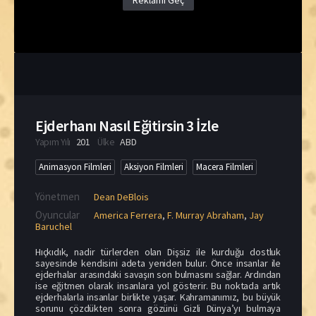
Reklamı Geç
Ejderhanı Nasıl Eğitirsin 3 İzle
Yapım Yılı
201
Ülke
ABD
Animasyon Filmleri
Aksiyon Filmleri
Macera Filmleri
Yönetmen
Dean DeBlois
Oyuncular
America Ferrera
,
F. Murray Abraham
,
Jay
Baruchel
Hıçkıdık, nadir türlerden olan Dişsiz ile kurduğu dostluk
sayesinde kendisini adeta yeniden bulur. Önce insanlar ile
ejderhalar arasındaki savaşın son bulmasını sağlar. Ardından
ise eğitmen olarak insanlara yol gösterir. Bu noktada artık
ejderhalarla insanlar birlikte yaşar. Kahramanımız, bu büyük
sorunu çözdükten sonra gözünü Gizli Dünya’yı bulmaya