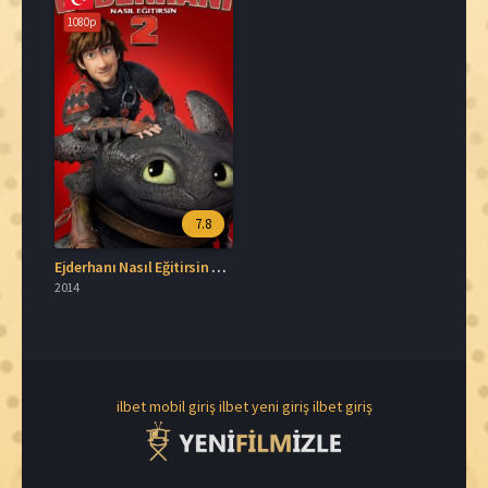
1080p
7.8
Ejderhanı Nasıl Eğitirsin 2 İzle
2014
ilbet mobil giriş
ilbet yeni giriş
ilbet giriş