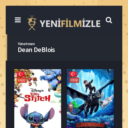
Yönetmen
Dean DeBlois
1080p
1080p