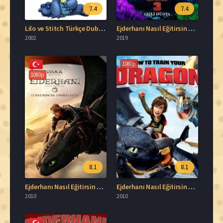
7.4
7.4
Lilo ve Stitch Türkçe Dublaj İzle
Ejderhanı Nasıl Eğitirsin 3 İzle
2002
2019
1080p
1080p
8.1
8.1
Ejderhanı Nasıl Eğitirsin 2025 Türkçe Dublaj İzle
Ejderhanı Nasıl Eğitirsin 1 İzle
2010
2010