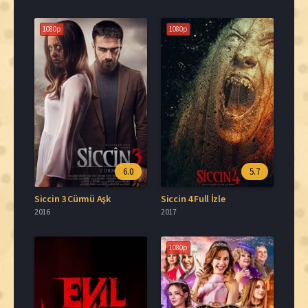
1080p
1080p
6.0
5.7
Siccin 3 Cürmü Aşk
Siccin 4 Full İzle
2016
2017
1080p