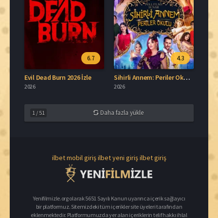
6.7
4.3
Evil Dead Burn 2026 İzle
Sihirli Annem: Periler Okulu İzle
2026
2026
Daha fazla yükle
1
/
51
ilbet mobil giriş
ilbet yeni giriş
ilbet giriş
Yenifilmizle.org olarak 5651 Sayılı Kanun uyarınca içerik sağlayıcı
bir platformuz. Sitemizdeki tüm içerikler site üyeleri tarafından
eklenmektedir. Platformumuzda yer alan içeriklerin telif hakkı ihlal