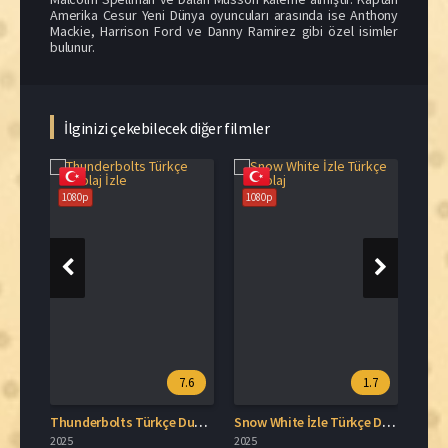
Amerika Cesur Yeni Dünya oyuncuları arasında ise Anthony
Mackie, Harrison Ford ve Danny Ramirez gibi özel isimler
bulunur.
İlginizi çekebilecek diğer filmler
1080p
1080p
.2
7.6
1.7
Zatonya: Yeni Dünya Full HD İzle
Thunderbolts Türkçe Dublaj İzle
Snow White İzle Türkçe Dublaj
2025
2025