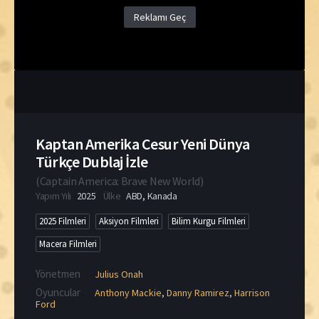
Reklamı Geç
Kaptan Amerika Cesur Yeni Dünya
Türkçe Dublaj İzle
(
Captain America: Brave New World
)
Yapım Yılı
2025
Ülke
ABD
,
Kanada
2025 Filmleri
Aksiyon Filmleri
Bilim Kurgu Filmleri
Macera Filmleri
Yönetmen
Julius Onah
Oyuncular
Anthony Mackie
,
Danny Ramirez
,
Harrison
Ford