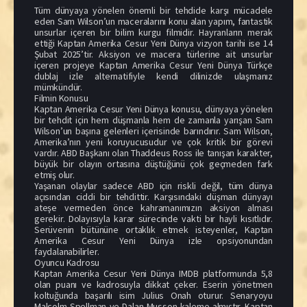
Tüm dünyaya yönelen önemli bir tehdide karşı mücadele
eden Sam Wilson’un maceralarını konu alan yapım, fantastik
unsurlar içeren bir bilim kurgu filmidir. Hayranların merak
ettiği Kaptan Amerika Cesur Yeni Dünya vizyon tarihi ise 14
Şubat 2025’tir. Aksiyon ve macera türlerine ait unsurlar
içeren projeye Kaptan Amerika Cesur Yeni Dünya Türkçe
dublaj izle alternatifiyle kendi dilinizde ulaşmanız
mümkündür.
Filmin Konusu
Kaptan Amerika Cesur Yeni Dünya konusu, dünyaya yönelen
bir tehdit için hem düşmanla hem de zamanla yarışan Sam
Wilson’un başına gelenleri içerisinde barındırır. Sam Wilson,
Amerika’nın yeni koruyucusudur ve çok kritik bir görevi
vardır. ABD Başkanı olan Thaddeus Ross ile tanışan karakter,
büyük bir olayın ortasına düştüğünü çok geçmeden fark
etmiş olur.
Yaşanan olaylar sadece ABD için riskli değil, tüm dünya
açısından ciddi bir tehdittir. Karşısındaki düşman dünyayı
ateşe vermeden önce kahramanımızın aksiyon alması
gerekir. Dolayısıyla karar sürecinde vakti bir hayli kısıtlıdır.
Serüvenin bütününe ortaklık etmek isteyenler, Kaptan
Amerika Cesur Yeni Dünya izle opsiyonundan
faydalanabilirler.
Oyuncu Kadrosu
Kaptan Amerika Cesur Yeni Dünya IMDB platformunda 5,8
olan puanı ve kadrosuyla dikkat çeker. Eserin yönetmen
koltuğunda başarılı isim Julius Onah oturur. Senaryoyu
Malcolm Spellman ve Dalan Musson kaleme almıştır. Kaptan