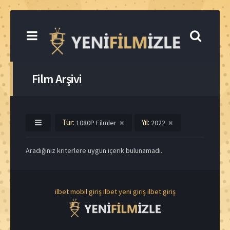
Film Arşivi
Tür:
Yıl:
1080P Filmler
2022
Aradığınız kriterlere uygun içerik bulunamadı.
ilbet mobil giriş
ilbet yeni giriş
ilbet giriş