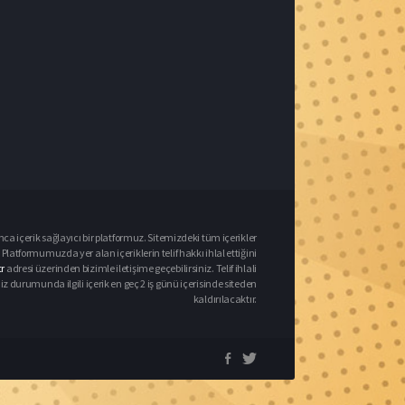
nca içerik sağlayıcı bir platformuz. Sitemizdeki tüm içerikler
Platformumuzda yer alan içeriklerin telif hakkı ihlal ettiğini
r
adresi üzerinden bizimle iletişime geçebilirsiniz. Telif ihlali
urumunda ilgili içerik en geç 2 iş günü içerisinde siteden
kaldırılacaktır.