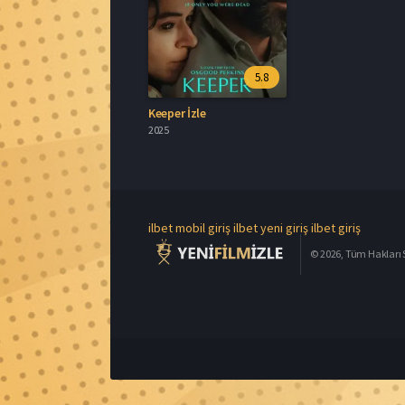
5.8
Keeper İzle
2025
ilbet mobil giriş
ilbet yeni giriş
ilbet giriş
© 2026, Tüm Hakları S