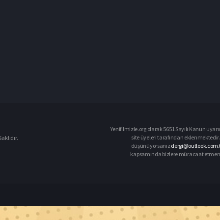
Yenifilmizle.org olarak 5651 Sayılı Kanun uyarı
site üyeleri tarafından eklenmektedir. 
aklıdır.
düşünüyorsanız
dergi@outlook.com.t
kapsamında bizlere müracaat etmeniz d