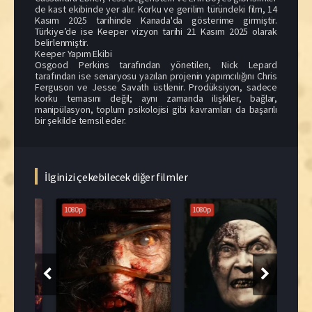
de kast ekibinde yer alır. Korku ve gerilim türündeki film, 14
Kasım 2025 tarihinde Kanada'da gösterime girmiştir.
Türkiye’de ise Keeper vizyon tarihi 21 Kasım 2025 olarak
belirlenmiştir.
Keeper Yapım Ekibi
Osgood Perkins tarafından yönetilen, Nick Lepard
tarafından ise senaryosu yazılan projenin yapımcılığını Chris
Ferguson ve Jesse Savath üstlenir. Prodüksiyon, sadece
korku temasını değil; aynı zamanda ilişkiler, bağlar,
manipülasyon, toplum psikolojisi gibi kavramları da başarılı
bir şekilde temsil eder.
İlginizi çekebilecek diğer filmler
1080p
1080p
108