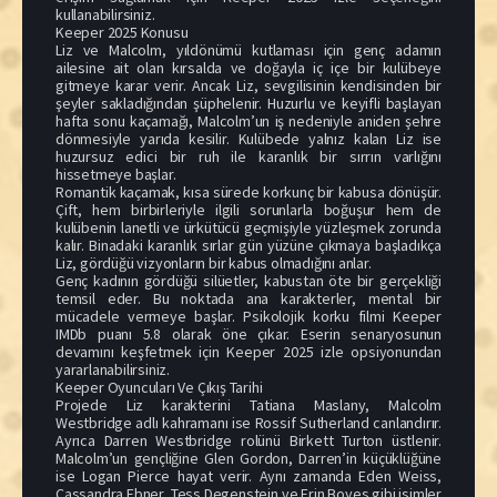
kullanabilirsiniz.
Keeper 2025 Konusu
Liz ve Malcolm, yıldönümü kutlaması için genç adamın
ailesine ait olan kırsalda ve doğayla iç içe bir kulübeye
gitmeye karar verir. Ancak Liz, sevgilisinin kendisinden bir
şeyler sakladığından şüphelenir. Huzurlu ve keyifli başlayan
hafta sonu kaçamağı, Malcolm’un iş nedeniyle aniden şehre
dönmesiyle yarıda kesilir. Kulübede yalnız kalan Liz ise
huzursuz edici bir ruh ile karanlık bir sırrın varlığını
hissetmeye başlar.
Romantik kaçamak, kısa sürede korkunç bir kabusa dönüşür.
Çift, hem birbirleriyle ilgili sorunlarla boğuşur hem de
kulübenin lanetli ve ürkütücü geçmişiyle yüzleşmek zorunda
kalır. Binadaki karanlık sırlar gün yüzüne çıkmaya başladıkça
Liz, gördüğü vizyonların bir kabus olmadığını anlar.
Genç kadının gördüğü silüetler, kabustan öte bir gerçekliği
temsil eder. Bu noktada ana karakterler, mental bir
mücadele vermeye başlar. Psikolojik korku filmi Keeper
IMDb puanı 5.8 olarak öne çıkar. Eserin senaryosunun
devamını keşfetmek için Keeper 2025 izle opsiyonundan
yararlanabilirsiniz.
Keeper Oyuncuları Ve Çıkış Tarihi
Projede Liz karakterini Tatiana Maslany, Malcolm
Westbridge adlı kahramanı ise Rossif Sutherland canlandırır.
Ayrıca Darren Westbridge rolünü Birkett Turton üstlenir.
Malcolm’un gençliğine Glen Gordon, Darren’in küçüklüğüne
ise Logan Pierce hayat verir. Aynı zamanda Eden Weiss,
Cassandra Ebner, Tess Degenstein ve Erin Boyes gibi isimler