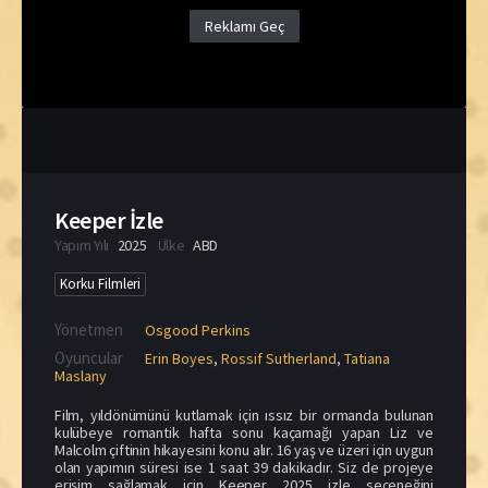
Reklamı Geç
Keeper İzle
Yapım Yılı
2025
Ülke
ABD
Korku Filmleri
Yönetmen
Osgood Perkins
Oyuncular
Erin Boyes
,
Rossif Sutherland
,
Tatiana
Maslany
Film, yıldönümünü kutlamak için ıssız bir ormanda bulunan
kulübeye romantik hafta sonu kaçamağı yapan Liz ve
Malcolm çiftinin hikayesini konu alır. 16 yaş ve üzeri için uygun
olan yapımın süresi ise 1 saat 39 dakikadır. Siz de projeye
erişim sağlamak için Keeper 2025 izle seçeneğini