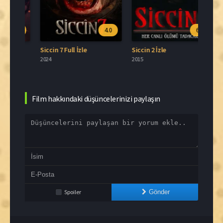
.0
4.0
6.0
Siccin 7 Full İzle
Siccin 2 İzle
Sicc
2024
2015
2016
Film hakkındaki düşüncelerinizi paylaşın
Spoiler
Gönder