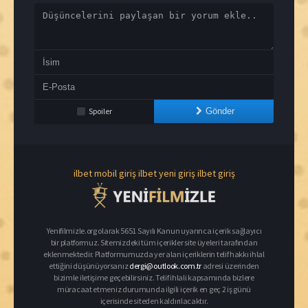
Spoiler
Gönder
ilbet mobil giriş
ilbet yeni giriş
ilbet giriş
Yenifilmizle.org olarak 5651 Sayılı Kanun uyarınca içerik sağlayıcı
bir platformuz. Sitemizdeki tüm içerikler site üyeleri tarafından
eklenmektedir. Platformumuzda yer alan içeriklerin telif hakkı ihlal
ettiğini düşünüyorsanız
dergi@outlook.com.tr
adresi üzerinden
bizimle iletişime geçebilirsiniz. Telif ihlali kapsamında bizlere
müracaat etmeniz durumunda ilgili içerik en geç 2 iş günü
içerisinde siteden kaldırılacaktır.