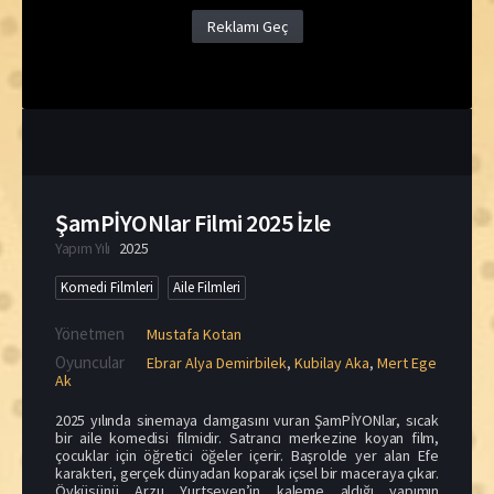
Reklamı Geç
ŞamPİYONlar Filmi 2025 İzle
Yapım Yılı
2025
Komedi Filmleri
Aile Filmleri
Yönetmen
Mustafa Kotan
Oyuncular
Ebrar Alya Demirbilek
,
Kubilay Aka
,
Mert Ege
Ak
2025 yılında sinemaya damgasını vuran ŞamPİYONlar, sıcak
bir aile komedisi filmidir. Satrancı merkezine koyan film,
çocuklar için öğretici öğeler içerir. Başrolde yer alan Efe
karakteri, gerçek dünyadan koparak içsel bir maceraya çıkar.
Öyküsünü Arzu Yurtseven’in kaleme aldığı yapımın