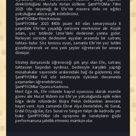
direktörlüğünü Mustafa Kotan üstlenir. ŞamPİYONlar Filmi
2025 izle seçeneği ile Efe’nin macera dolu ve eğitici
yolculuğuna ailece eşlik edebilirsiniz.
ŞamPİYONlar Filmi Konusu
ŞamPİYONlar 2025 IMDb puanı 4.0 olan senaryosuyla 8
yaşındaki Efe’nin yaşadığı serüveni merkezine alır. Küçük
adam, yaz tatilinde İzmir’deki dedesinin yanına gider.
İlerleyen süreçte dedesinin eşyaları arasında bir satranç
tahtası bulur. Söz konusu oyun, zamanla Efe’nin yaz tatilini
güzelleştirecek ve ona yeni şeyler öğretecek bir unsura
dönüşür.
Strateji dünyasında öğreneceği çok şeyi olan Efe, satranç
tahtasının başından ayrılmaz. Dedesiyle karşılıklı yaptığı
müsabakalar sayesinde aralarındaki bağ da güçlenmiş olur.
ŞamPİYONlar Full izle sekmesiyle öykünün devamında
yaşananları öğrenebilirsiniz.
ŞamPİYOMlar Oyuncu Kadrosu
Mert Ege Ak, Efe rolünde başrol oyuncusu olarak eserde
görev alır. Murat Yıldırım ise Efe’ye yolculuğunda eşlik eden
bilge dede rolündedir. Büşra Pekin delikanlının annesine
hayat verir. Aynı zamanda Ebrar Alya Demirbilek, Ali Sunal,
Erdal Özyağcılar, Ezo Sunal ve Sergen Yalçın de kadroda yer
bulur. ŞamPİYONlar izle opsiyonu ile sanatçıların güçlü
performansına şahitlik etmeniz mümkün olur.