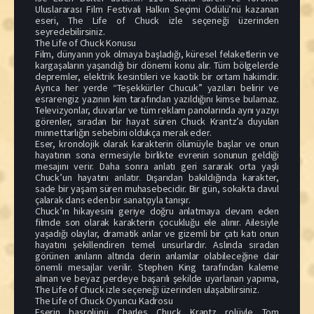
Uluslararası Film Festivali Halkın Seçimi Ödülü’nü kazanan
eseri, The Life of Chuck izle seçeneği üzerinden
seyredebilirsiniz.
The Life of Chuck Konusu
Film, dünyanın yok olmaya başladığı, küresel felaketlerin ve
kargaşaların yaşandığı bir dönemi konu alır. Tüm bölgelerde
depremler, elektrik kesintileri ve kaotik bir ortam hakimdir.
Ayrıca her yerde “Teşekkürler Chucuk” yazıları belirir ve
esrarengiz yazının kim tarafından yazıldığını kimse bulamaz.
Televizyonlar, duvarlar ve tüm reklam panolarında aynı yazıyı
görenler, sıradan bir hayat süren Chuck Krantz’a duyulan
minnettarlığın sebebini oldukça merak eder.
Eser, kronolojik olarak karakterin ölümüyle başlar ve onun
hayatının sona ermesiyle birlikte evrenin sonunun geldiği
mesajını verir. Daha sonra anlatı geri sararak orta yaşlı
Chuck’un hayatını anlatır. Dışarıdan bakıldığında karakter,
sade bir yaşam süren muhasebecidir. Bir gün, sokakta davul
çalarak dans eden bir sanatçıyla tanışır.
Chuck’ın hikayesini geriye doğru anlatmaya devam eden
filmde son olarak karakterin çocukluğu ele alınır. Ailesiyle
yaşadığı olaylar, dramatik anlar ve gizemli bir çatı katı onun
hayatını şekillendiren temel unsurlardır. Aslında sıradan
görünen anıların altında derin anlamlar olabileceğine dair
önemli mesajlar verilir. Stephen King tarafından kaleme
alınan ve beyaz perdeye başarılı şekilde uyarlanan yapıma,
The Life of Chuck izle seçeneği üzerinden ulaşabilirsiniz.
The Life of Chuck Oyuncu Kadrosu
Eserin başrolünü Charles Chuck Krantz rolüyle Tom