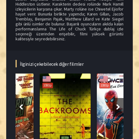
Hiddleston üstlenir. Karakterin dedesi rolünde Mark Hamill
izleyicilerin karşısına çıkar. Marty rolüne ise Chiwetel Ejiofor
hayat verir. Bununla birlikte yapımda; Karen Gillan, Jacob
Tremblay, Benjamin Pajak, Matthew Lillard ve Kate Siegel
gibi ünlü isimler de bulunur. Başarılı oyuncuların akılda kalan
performanslarına The Life of Chuck Türkçe dublaj izle
seçeneği üzerinden erişebilir, filmi yüksek görüntü
kalitesiyle seyredebilirsiniz.
İlginizi çekebilecek diğer filmler
1080p
1080p
108