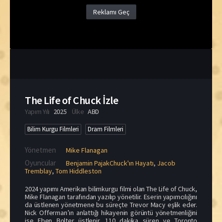
Reklamı Geç
The Life of Chuck İzle
Yapım Yılı
2025
Ülke
ABD
Bilim Kurgu Filmleri
Dram Filmleri
Yönetmen
Mike Flanagan
Oyuncular
Benjamin PajakChuck'ın Hayatı
,
Jacob
Tremblay
,
Tom Hiddleston
2024 yapımı Amerikan bilimkurgu filmi olan The Life of Chuck,
Mike Flanagan tarafından yazılıp yönetilir. Eserin yapımcılığını
da üstlenen yönetmene bu süreçte Trevor Macy eşlik eder.
Nick Offerman’ın anlattığı hikayenin görüntü yönetmenliğini
ise Eben Bolter üstlenir. 110 dakika süren ve Toronto