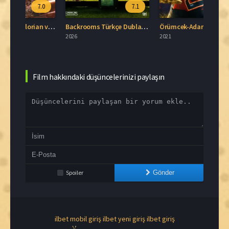
.0
7.1
8.1
Star Wars: Mandalorian ve Grogu Full HD İzle
Backrooms Türkçe Dublaj İzle
Örümcek-Adam: Eve Dönüş Yok Full İzle
2026
2021
2017
Film hakkındaki düşüncelerinizi paylaşın
Spoiler
Gönder
ilbet mobil giriş
ilbet yeni giriş
ilbet giriş