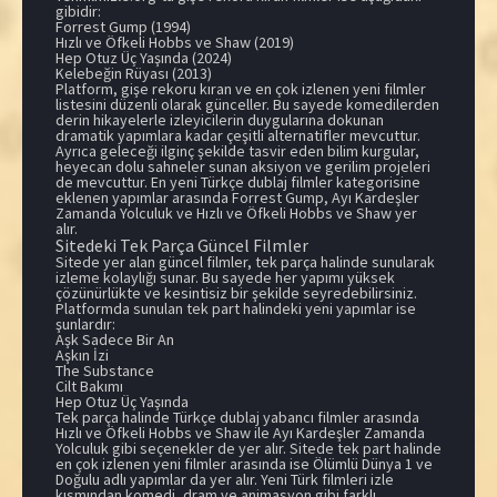
gibidir:
Forrest Gump (1994)
Hızlı ve Öfkeli Hobbs ve Shaw (2019)
Hep Otuz Üç Yaşında (2024)
Kelebeğin Rüyası (2013)
Platform, gişe rekoru kıran ve en çok izlenen yeni filmler
listesini düzenli olarak günceller. Bu sayede komedilerden
derin hikayelerle izleyicilerin duygularına dokunan
dramatik yapımlara kadar çeşitli alternatifler mevcuttur.
Ayrıca geleceği ilginç şekilde tasvir eden bilim kurgular,
heyecan dolu sahneler sunan aksiyon ve gerilim projeleri
de mevcuttur. En yeni Türkçe dublaj filmler kategorisine
eklenen yapımlar arasında Forrest Gump, Ayı Kardeşler
Zamanda Yolculuk ve Hızlı ve Öfkeli Hobbs ve Shaw yer
alır.
Sitedeki Tek Parça Güncel Filmler
Sitede yer alan güncel filmler, tek parça halinde sunularak
izleme kolaylığı sunar. Bu sayede her yapımı yüksek
çözünürlükte ve kesintisiz bir şekilde seyredebilirsiniz.
Platformda sunulan tek part halindeki yeni yapımlar ise
şunlardır:
Aşk Sadece Bir An
Aşkın İzi
The Substance
Cilt Bakımı
Hep Otuz Üç Yaşında
Tek parça halinde Türkçe dublaj yabancı filmler arasında
Hızlı ve Öfkeli Hobbs ve Shaw ile Ayı Kardeşler Zamanda
Yolculuk gibi seçenekler de yer alır. Sitede tek part halinde
en çok izlenen yeni filmler arasında ise Ölümlü Dünya 1 ve
Doğulu adlı yapımlar da yer alır. Yeni Türk filmleri izle
kısmından komedi, dram ve animasyon gibi farklı