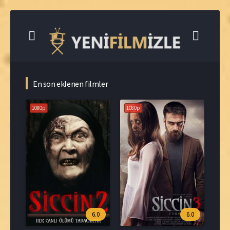
En son eklenen filmler
1080p
1080p
6.0
6.0