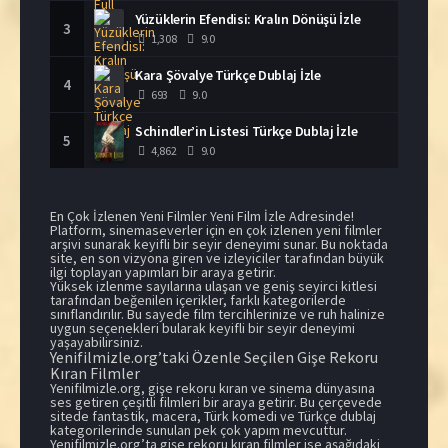
Yüzüklerin Efendisi: Kralın Dönüşü İzle
3
1,308
9.0
Kara Şövalye Türkçe Dublaj İzle
4
693
9.0
Schindler’in Listesi Türkçe Dublaj İzle
5
4,862
9.0
En Çok İzlenen Yeni Filmler Yeni Film İzle Adresinde!
Platform, sinemaseverler için en çok izlenen yeni filmler
arşivi sunarak keyifli bir seyir deneyimi sunar. Bu noktada
site, en son vizyona giren ve izleyiciler tarafından büyük
ilgi toplayan yapımları bir araya getirir.
Yüksek izlenme sayılarına ulaşan ve geniş seyirci kitlesi
tarafından beğenilen içerikler, farklı kategorilerde
sınıflandırılır. Bu sayede film tercihlerinize ve ruh halinize
uygun seçenekleri bularak keyifli bir seyir deneyimi
yaşayabilirsiniz.
Yenifilmizle.org’taki Özenle Seçilen Gişe Rekoru
Kıran Filmler
Yenifilmizle.org, gişe rekoru kıran ve sinema dünyasına
ses getiren çeşitli filmleri bir araya getirir. Bu çerçevede
sitede fantastik, macera, Türk komedi ve Türkçe dublaj
kategorilerinde sunulan pek çok yapım mevcuttur.
Yenifilmizle.org’ta gişe rekoru kıran filmler ise aşağıdaki