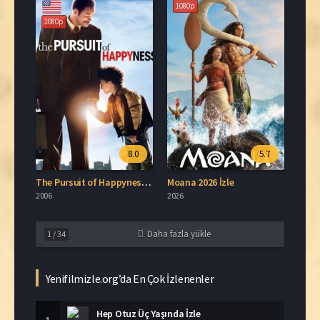
1080p
1080p
8.0
5.7
The Pursuit of Happyness 2006 İzle
Moana 2026 İzle
2006
2026
Daha fazla yükle
1
/
34
Yenifilmizle.org’da En Çok İzlenenler
Hep Otuz Üç Yaşında İzle