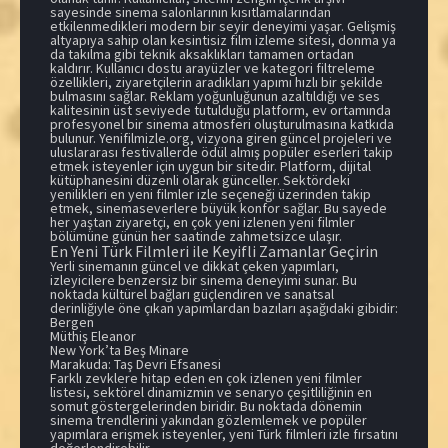
sayesinde sinema salonlarının kısıtlamalarından
etkilenmedikleri modern bir seyir deneyimi yaşar. Gelişmiş
altyapıya sahip olan kesintisiz film izleme sitesi, donma ya
da takılma gibi teknik aksaklıkları tamamen ortadan
kaldırır. Kullanıcı dostu arayüzler ve kategori filtreleme
özellikleri, ziyaretçilerin aradıkları yapımı hızlı bir şekilde
bulmasını sağlar. Reklam yoğunluğunun azaltıldığı ve ses
kalitesinin üst seviyede tutulduğu platform, ev ortamında
profesyonel bir sinema atmosferi oluşturulmasına katkıda
bulunur. Yenifilmizle.org, vizyona giren güncel projeleri ve
uluslararası festivallerde ödül almış popüler eserleri takip
etmek isteyenler için uygun bir sitedir. Platform, dijital
kütüphanesini düzenli olarak günceller. Sektördeki
yenilikleri en yeni filmler izle seçeneği üzerinden takip
etmek, sinemaseverlere büyük konfor sağlar. Bu sayede
her yaştan ziyaretçi, en çok yeni izlenen yeni filmler
bölümüne günün her saatinde zahmetsizce ulaşır.
En Yeni Türk Filmleri ile Keyifli Zamanlar Geçirin
Yerli sinemanın güncel ve dikkat çeken yapımları,
izleyicilere benzersiz bir sinema deneyimi sunar. Bu
noktada kültürel bağları güçlendiren ve sanatsal
derinliğiyle öne çıkan yapımlardan bazıları aşağıdaki gibidir:
Bergen
Müthiş Eleanor
New York’ta Beş Minare
Marakuda: Taş Devri Efsanesi
Farklı zevklere hitap eden en çok izlenen yeni filmler
listesi, sektörel dinamizmin ve senaryo çeşitliliğinin en
somut göstergelerinden biridir. Bu noktada dönemin
sinema trendlerini yakından gözlemlemek ve popüler
yapımlara erişmek isteyenler, yeni Türk filmleri izle fırsatını