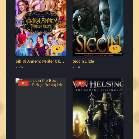
4.3
5.9
Sihirli Annem: Periler Okulu İzle
Siccin 1 İzle
2026
2014
1080p
1080p