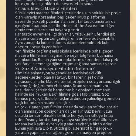
kategorideki içerikleri de seyredebilirsiniz.
En Sürükleyici Macera Filmleri
Sürükleyici macera filmleri içerisinde uzun soluklu bir proje
olan Karayip Korsanları başı çeker. IMDb platformu
üzerinde yüksek puanlar alan seri, fantastik unsurları da
içeriğinde barındırır. In the Heart of the Sea ise bir diğer
deniz temalı serüveni hayata geçirir.
Fantastik evrenlere ilgi duyanlar, Yüzüklerin Efendisi gibi
macera konseptini zenginleştiren serilere odaklanabilir.
Aynı zamanda Indiana Jones da incelenebilecek kült
eserler arasında yer bulur.
Yenifilmizle.org’un geniş skalası içerisinde bahsi geçen
macera filmlerinin fragman ve seyir bilgilerini bulmanız
mümkündür. Bunun yanı sıra platform üzerinden daha pek
çok farklı sinema içeriğine erişim sağlama şansınız vardır.
En Güzel Animasyon Filmleri Nelerdir?
Film izle animasyon seçenekleri içerisindeki kült
seçeneklerden olan Ratatuy, bir farenin şef olma
öyküsünü anlatır. Macera temalı projeleri seviyorsanız ilgili
seçeneği değerlendirebilirsiniz. Dram ve romantizm
unsurlarını içerisinde barındıran bir opsiyon aramanız
halinde ise “Yukarı Bak” filmine göz atabilirsiniz. Söz
konusu proje, tutkulu bir aşkın ardından yalnızlığa gömülen
yaşlı bir adamın hikayesini işler.
En çok izlenen yeni filmler arasında sevilen stüdyolara ait
olan animasyon opsiyonları da yer alır. Buz Devri, uzun
soluklu bir seri olmakla birlikte her yaştan kitleye hitap
eder. Disney tarafından piyasaya sürülen Karlar Ülkesi ve
Moana ise keyifli evreniyle genel seyirciye hitap eder.
Bunun yanı sıra Lilo & Stitch gibi alternatif bir gerçeklik
yaratan yapımlar da rağbet gören animasyon projeleri