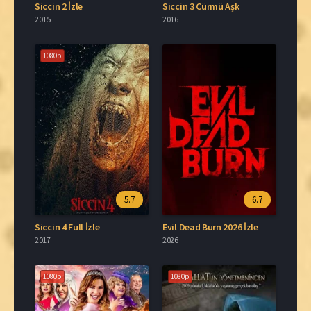
Siccin 2 İzle
Siccin 3 Cürmü Aşk
2015
2016
1080p
5.7
6.7
Siccin 4 Full İzle
Evil Dead Burn 2026 İzle
2017
2026
1080p
1080p