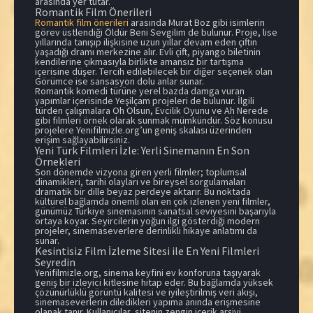
arasında yer tutar.
Romantik Film Önerileri
Romantik film önerileri
arasında Murat Boz gibi isimlerin
görev üstlendiği Öldür Beni Sevgilim de bulunur. Proje, lise
yıllarında tanışıp ilişkisine uzun yıllar devam eden çiftin
yaşadığı dramı merkezine alır. Evli çift, piyango biletinin
kendilerine çıkmasıyla birlikte amansız bir tartışma
içerisine düşer. Tercih edilebilecek bir diğer seçenek olan
Görümce ise sansasyon dolu anlar sunar.
Romantik komedi türüne yerel bazda damga vuran
yapımlar içerisinde Yeşilçam projeleri de bulunur. İlgili
türden çalışmalara Oh Olsun, Evcilik Oyunu ve Ah Nerede
gibi filmleri örnek olarak sunmak mümkündür. Söz konusu
projelere Yenifilmizle.org’un geniş skalası üzerinden
erişim sağlayabilirsiniz.
Yeni Türk Filmleri İzle: Yerli Sinemanın En Son
Örnekleri
Son dönemde vizyona giren yerli filmler; toplumsal
dinamikleri, tarihi olayları ve bireysel sorgulamaları
dramatik bir dille beyaz perdeye aktarır. Bu noktada
kültürel bağlamda önemli olan en çok izlenen yeni filmler,
günümüz Türkiye sinemasının sanatsal seviyesini başarıyla
ortaya koyar. Seyircilerin yoğun ilgi gösterdiği modern
projeler, sinemaseverlere derinlikli hikaye anlatımı da
sunar.
Kesintisiz Film İzleme Sitesi ile En Yeni Filmleri
Seyredin
Yenifilmizle.org, sinema keyfini ev konforuna taşıyarak
geniş bir izleyici kitlesine hitap eder. Bu bağlamda yüksek
çözünürlüklü görüntü kalitesi ve iyileştirilmiş veri akışı,
sinemaseverlerin diledikleri yapıma anında erişmesine
olanak tanır. Kullanıcılar, sitenin zengin içerik arşivi