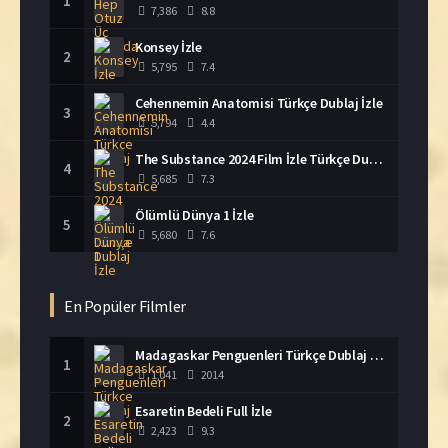
1
7,386
8.8
Konsey İzle
2
5,795
7.4
Cehennemin Anatomisi Türkçe Dublaj İzle
3
5,794
4.4
The Substance 2024 Film İzle Türkçe Dublaj
4
5,685
7.3
Ölümlü Dünya 1 İzle
5
5,680
7.6
En Popüler Filmler
Madagaskar Penguenleri Türkçe Dublaj İzle
1
1,041
2014
Esaretin Bedeli Full İzle
2
2,423
9.3