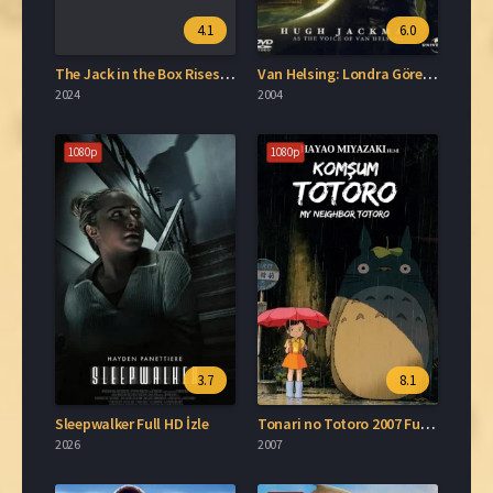
4.1
6.0
The Jack in the Box Rises Türkçe Dublaj İzle
Van Helsing: Londra Görevi Film İzle
2024
2004
1080p
1080p
3.7
8.1
Sleepwalker Full HD İzle
Tonari no Totoro 2007 Full İzle
2026
2007